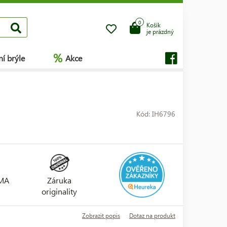
0
Košík
je prázdný
%
í brýle
Akce
Kód: IH6796
RMA
Záruka
originality
Zobrazit popis
Dotaz na produkt