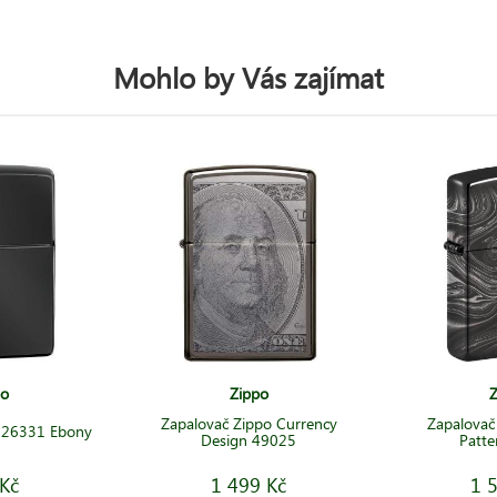
Mohlo by Vás zajímat
po
Zippo
Z
Zapalovač Zippo Currency
Zapalovač
o 26331 Ebony
Design 49025
Patte
Kč
1 499 Kč
1 