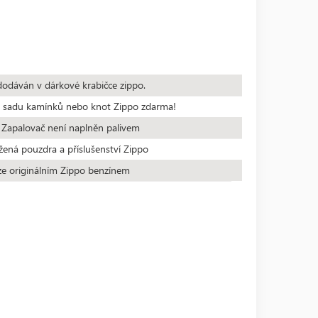
dodáván v dárkové krabičce zippo.
te sadu kamínků nebo knot Zippo zdarma!
 Zapalovač není naplněn palivem
žená pouzdra a příslušenství Zippo
ze originálním Zippo benzínem