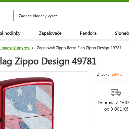
é hodinky
Zapalovače
Pandora
Slunečn
ý barevný povrch
>
Zapalovač Zippo Retro Flag Zippo Design 49781
Flag Zippo Design 49781
Značka:
ZIPPO
Doprava ZDA
od 3 001 Kč