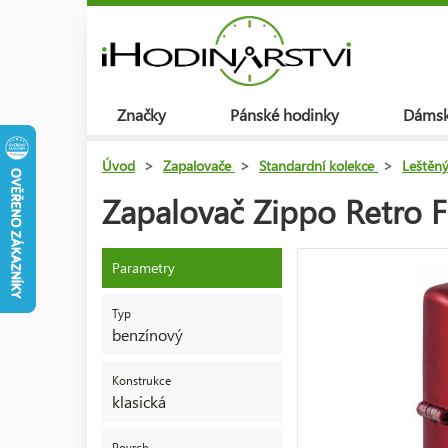
Značky
Pánské hodinky
Dámsk
Úvod
>
Zapalovače
>
Standardní kolekce
>
Leštěn
Zapalovač Zippo Retro 
Parametry
Typ
benzínový
Konstrukce
klasická
Povrch