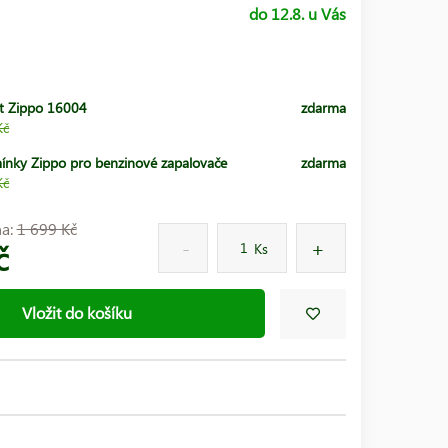
do 12.8. u Vás
t Zippo 16004
zdarma
Kč
ínky Zippo pro benzinové zapalovače
zdarma
Kč
na:
1 699 Kč
č
Ks
Vložit do košíku