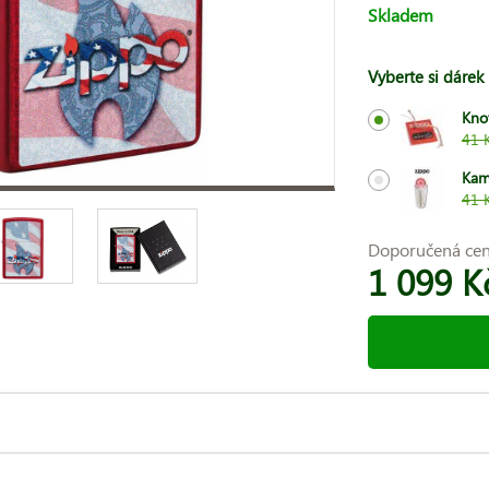
Skladem
Vyberte si dárek
Kno
41 
Kam
41 
Doporučená ce
1 099 K