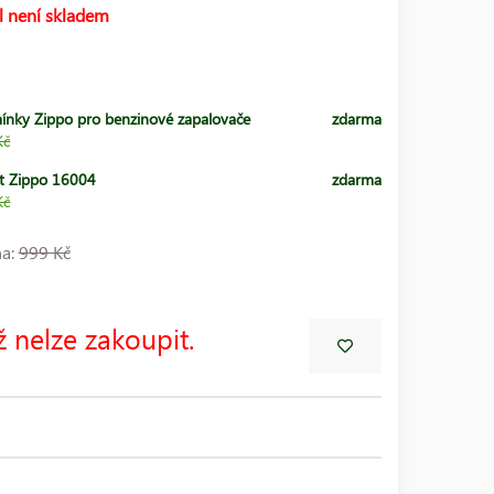
l není skladem
ínky Zippo pro benzinové zapalovače
zdarma
Kč
t Zippo 16004
zdarma
Kč
na:
999 Kč
ž nelze zakoupit.