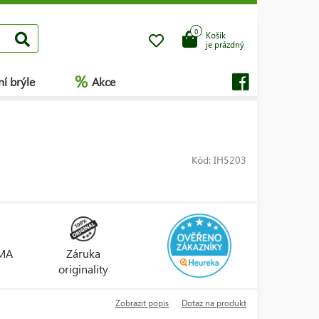
0
Košík
je prázdný
%
í brýle
Akce
Kód: IH5203
RMA
Záruka
originality
Zobrazit popis
Dotaz na produkt