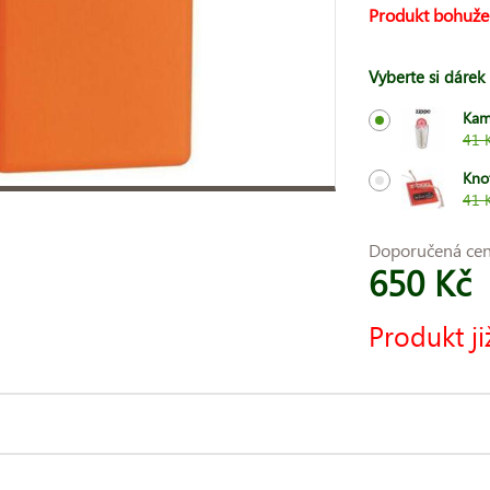
Produkt bohuže
Vyberte si dárek
Kam
41 
Kno
41 
Doporučená ce
650 Kč
Produkt ji