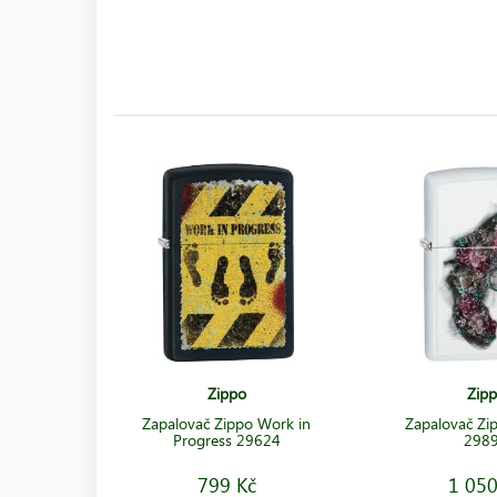
Zippo
Zip
Zapalovač Zippo Work in
Zapalovač Zi
Progress 29624
298
799 Kč
1 050