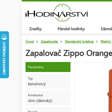
Značky
Pánské hodinky
Dámsk
Úvod
>
Zapalovače
>
Standardní kolekce
>
Matný 
Zapalovač Zippo Orange
Parametry
Typ
benzínový
Konstrukce
slim (dámský)
Povrch