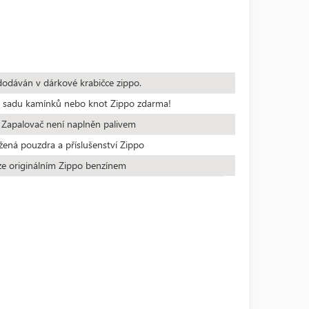
dodáván v dárkové krabičce zippo.
te sadu kamínků nebo knot Zippo zdarma!
 Zapalovač není naplněn palivem
žená pouzdra a příslušenství Zippo
ze originálním Zippo benzínem