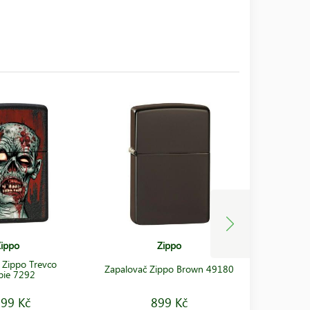
ippo
Zippo
 Zippo Trevco
Zapalo
Zapalovač Zippo Brown 49180
ie 7292
Zomb
099 Kč
899 Kč