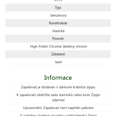
Typ:
benzínový
Konstrukce:
klasická
Povrch:
High Polish Chrome (leštěný chrom)
Zdobení:
laser
Informace
Zapalovač je dodáván v dárkové krabičce zippo.
K zapalovači obdržíte sadu kamínků nebo knot Zippo
zdarma!
Upozornění: Zapalovač není naplněn palivem
V nabídce i kožená pouzdra a příslušenství Zippo