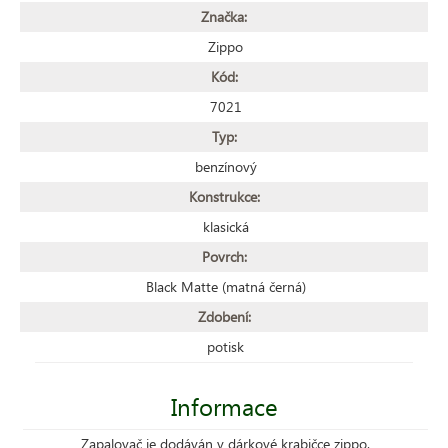
Značka:
Zippo
Kód:
7021
Typ:
benzínový
Konstrukce:
klasická
Povrch:
Black Matte (matná černá)
Zdobení:
potisk
Informace
Zapalovač je dodáván v dárkové krabičce zippo.