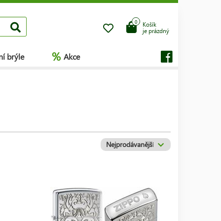
0
Košík
je prázdný
%
í brýle
Akce