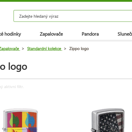
é hodinky
Zapalovače
Pandora
Slunečn
Zapalovače
>
Standardní kolekce
>
Zippo logo
o logo
 aktivní filtr.