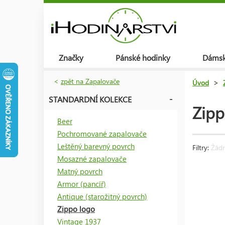
Značky
Pánské hodinky
Dámsk
<
zpět na Zapalovače
Úvod
>
STANDARDNÍ KOLEKCE
Zipp
Beer
Pochromované zapalovače
Leštěný barevný povrch
Filtry:
Žádný
Mosazné zapalovače
Matný povrch
Armor (pancíř)
Antique (starožitný povrch)
Zippo logo
Vintage 1937