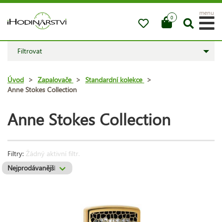
menu
0
Filtrovat
Úvod
>
Zapalovače
>
Standardní kolekce
>
Anne Stokes Collection
Anne Stokes Collection
Filtry:
Žádný aktivní filtr.