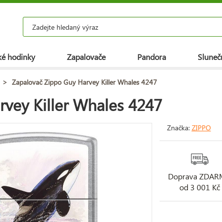
é hodinky
Zapalovače
Pandora
Slunečn
>
Zapalovač Zippo Guy Harvey Killer Whales 4247
vey Killer Whales 4247
Značka:
ZIPPO
Doprava ZDA
od 3 001 Kč