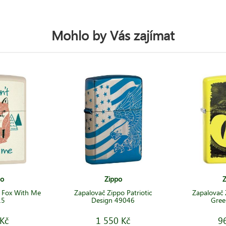
Mohlo by Vás zajímat
po
Zippo
Z
o Fox With Me
Zapalovač Zippo Patriotic
Zapalovač 
15
Design 49046
Gree
Kč
1 550 Kč
9