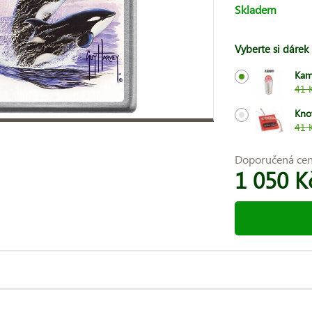
Skladem
Vyberte si dárek
Kam
41 
Kno
41 
Doporučená ce
1 050 K