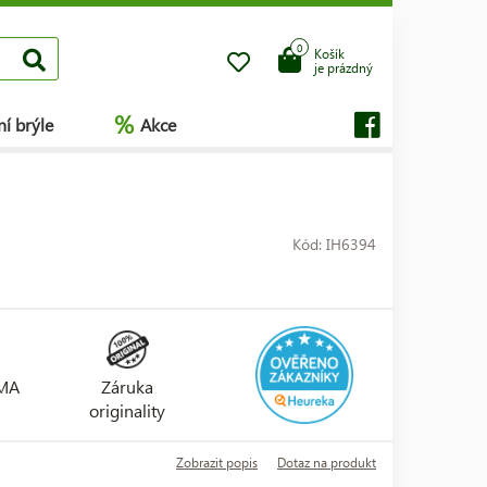
0
Košík
je prázdný
%
í brýle
Akce
Kód: IH6394
RMA
Záruka
originality
Zobrazit popis
Dotaz na produkt