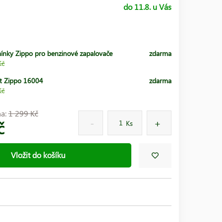
do 11.8. u Vás
ínky Zippo pro benzinové zapalovače
zdarma
Kč
t Zippo 16004
zdarma
Kč
na:
1 299 Kč
č
Ks
Vložit do košíku