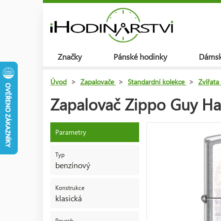
Značky
Pánské hodinky
Dámsk
Úvod
>
Zapalovače
>
Standardní kolekce
>
Zvířata
Zapalovač Zippo Guy Har
Parametry
Typ
benzínový
Konstrukce
klasická
Povrch