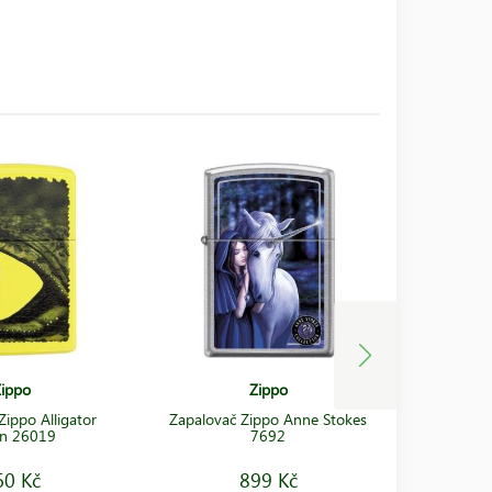
ippo
Zippo
Zippo Alligator
Zapalovač Zippo Anne Stokes
Zapalova
n 26019
7692
60 Kč
899 Kč