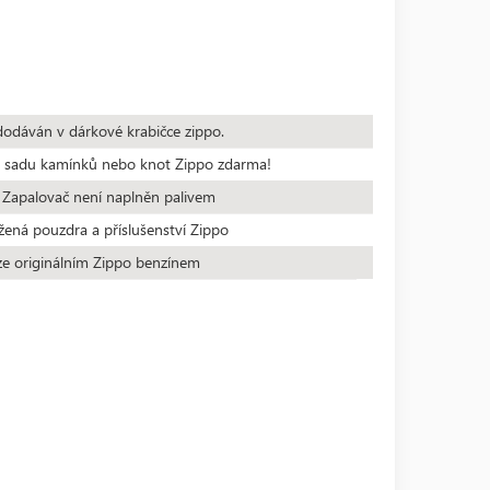
dodáván v dárkové krabičce zippo.
te sadu kamínků nebo knot Zippo zdarma!
 Zapalovač není naplněn palivem
žená pouzdra a příslušenství Zippo
ze originálním Zippo benzínem