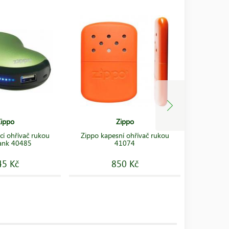
ippo
Zippo
cí ohřívač rukou
Zippo kapesní ohřívač rukou
Zippo dob
ank 40485
41074
He
45 Kč
850 Kč