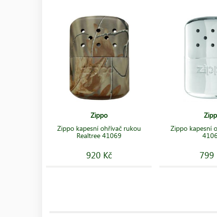
Zippo
Zip
Zippo kapesní ohřívač rukou
Zippo kapesní o
Realtree 41069
410
920 Kč
799 