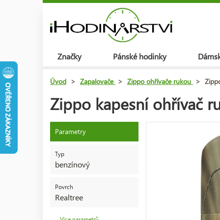
Značky
Pánské hodinky
Dámsk
Úvod
>
Zapalovače
>
Zippo ohřívače rukou
>
Zipp
Zippo kapesní ohřívač r
Parametry
Typ
benzínový
Povrch
Realtree
Více parametrů