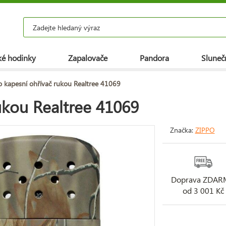
é hodinky
Zapalovače
Pandora
Slunečn
o kapesní ohřívač rukou Realtree 41069
ukou Realtree 41069
Značka:
ZIPPO
Doprava ZDA
od 3 001 Kč