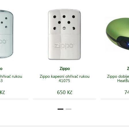
po
Zippo
Z
hřívač rukou
Zippo kapesní ohřívač rukou
Zippo dobíje
63
41075
HeatB
Kč
650 Kč
7