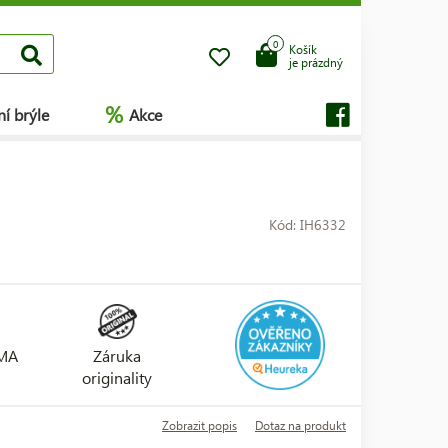
0
Košík
je prázdný
%
í brýle
Akce
Kód: IH6332
RMA
Záruka
originality
Zobrazit popis
Dotaz na produkt