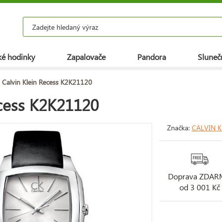
é hodinky
Zapalovače
Pandora
Slunečn
 Calvin Klein Recess K2K21120
ecess K2K21120
Značka:
CALVIN K
Doprava ZDA
od 3 001 Kč