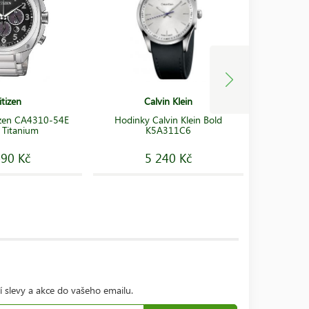
itizen
Calvin Klein
Ma
Hodink
izen CA4310-54E
Hodinky Calvin Klein Bold
Aikonic 
 Titanium
K5A311C6
AC600
490 Kč
5 240 Kč
6
í slevy a akce do vašeho emailu.