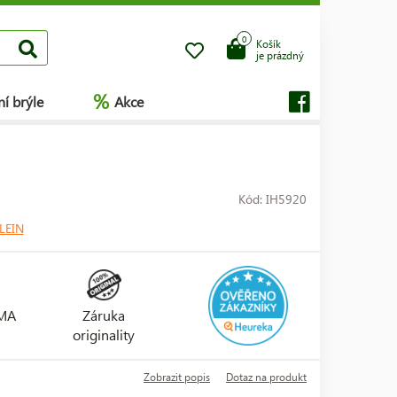
0
Košík
je prázdný
%
í brýle
Akce
Kód: IH5920
LEIN
RMA
Záruka
originality
Zobrazit popis
Dotaz na produkt