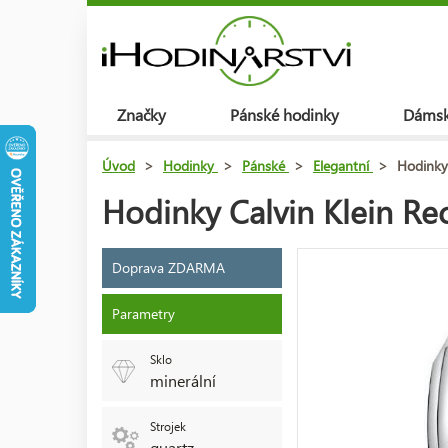
Značky
Pánské hodinky
Dámsk
Úvod
>
Hodinky
>
Pánské
>
Elegantní
>
Hodinky
Hodinky Calvin Klein R
Doprava ZDARMA
Parametry
Sklo
minerální
Strojek
quartz