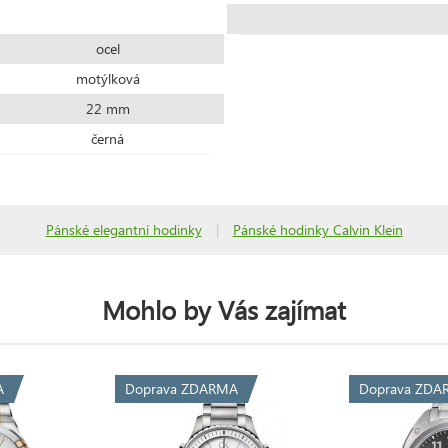
ocel
motýlková
22 mm
černá
Pánské elegantní hodinky
|
Pánské hodinky Calvin Klein
Mohlo by Vás zajímat
A
Doprava ZDARMA
Doprava ZDA