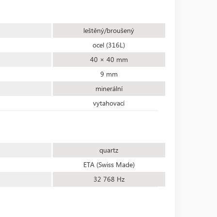
leštěný/broušený
ocel (316L)
40 × 40 mm
9 mm
minerální
vytahovací
quartz
ETA (Swiss Made)
32 768 Hz