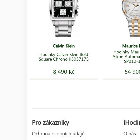
Calvin Klein
Maurice L
Hodinky Mauri
Hodinky Calvin Klein Bold
Aikon Automa
Square Chrono K3037175
SP012-
8 490 Kč
54 90
Pro zákazníky
iHodin
Ochrana osobních údajů
O nás