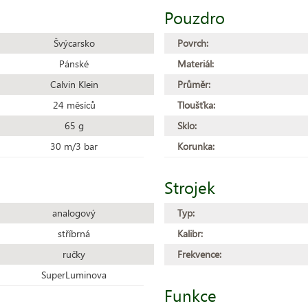
Pouzdro
Švýcarsko
Povrch:
Pánské
Materiál:
Calvin Klein
Průměr:
24 měsíců
Tloušťka:
65 g
Sklo:
30 m/3 bar
Korunka:
Strojek
analogový
Typ:
stříbrná
Kalibr:
ručky
Frekvence:
SuperLuminova
Funkce