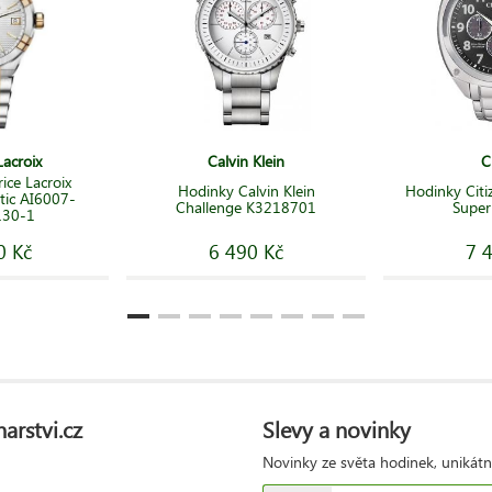
acroix
Calvin Klein
C
ce Lacroix
Hodinky Calvin Klein
Hodinky Cit
tic AI6007-
Challenge K3218701
Super
130-1
0 Kč
6 490 Kč
7 
arstvi.cz
Slevy a novinky
Novinky ze světa hodinek, unikátn