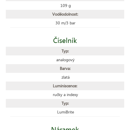
109 g
Voděodolnost:
30 m/3 bar
Číselník
Typ:
analogový
Barva:
zlatá
Luminiscence:
ručky a indexy
Typ:
LumiBrite
Náramek