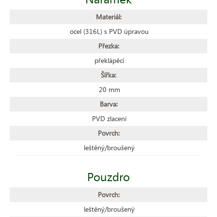
Materiál:
ocel (316L) s PVD úpravou
Přezka:
překlápěcí
Šířka:
20 mm
Barva:
PVD zlacení
Povrch:
leštěný/broušený
Pouzdro
Povrch:
leštěný/broušený