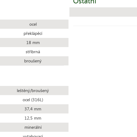
Ostatní
ocel
překlápěcí
18 mm
stříbrná
broušený
leštěný/broušený
ocel (316L)
37,4 mm
12,5 mm
minerální
vytahovací