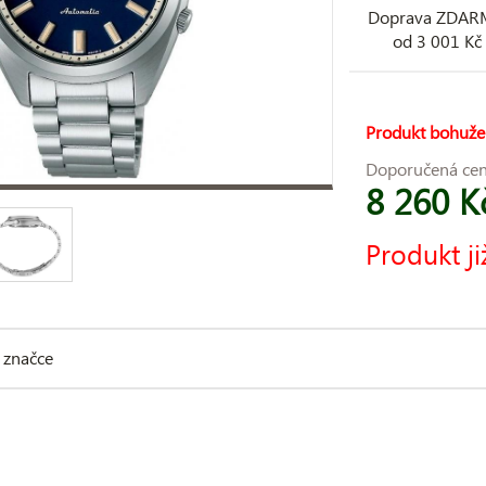
Doprava ZDA
od 3 001 Kč
Produkt bohuže
Doporučená ce
8 260 K
Produkt ji
 značce