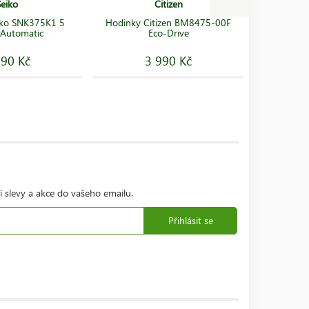
Seiko
Citizen
iko SNK375K1 5
Hodinky Citizen BM8475-00F
Hodinky
 Automatic
Eco-Drive
Spo
590 Kč
3 990 Kč
í slevy a akce do vašeho emailu.
Přihlásit se