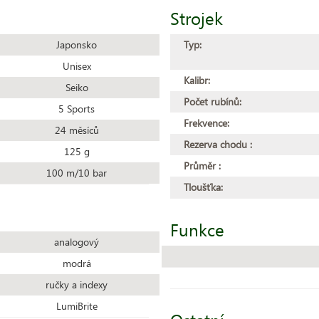
Strojek
Japonsko
Typ:
Unisex
Kalibr:
Seiko
Počet rubínů:
5 Sports
Frekvence:
24 měsíců
Rezerva chodu :
125 g
Průměr :
100 m/10 bar
Tloušťka:
Funkce
analogový
modrá
ručky a indexy
LumiBrite