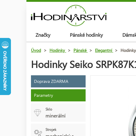
Značky
Pánské hodinky
Dámsk
Úvod
>
Hodinky
>
Pánské
>
Elegantní
>
Hodinky
Hodinky Seiko SRPK87K1
Doprava ZDARMA
Parametry
Sklo
minerální
Strojek
mechanický s