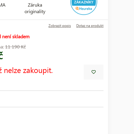
RMA
Záruka
originality
Zobrazit popis
Dotaz na produkt
l není skladem
na:
11 190 Kč
č
ž nelze zakoupit.