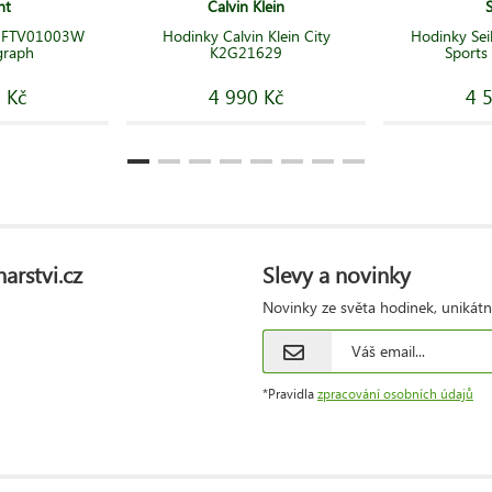
nt
Calvin Klein
t FTV01003W
Hodinky Calvin Klein City
Hodinky Se
graph
K2G21629
Sports
 Kč
4 990 Kč
4 
arstvi.cz
Slevy a novinky
Novinky ze světa hodinek, unikátn
*Pravidla
zpracování osobních údajů