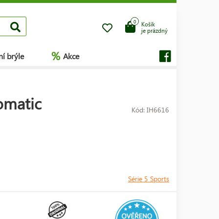
0
Košík
je prázdný
%
í brýle
Akce
omatic
Kód: IH6616
Série 5 Sports