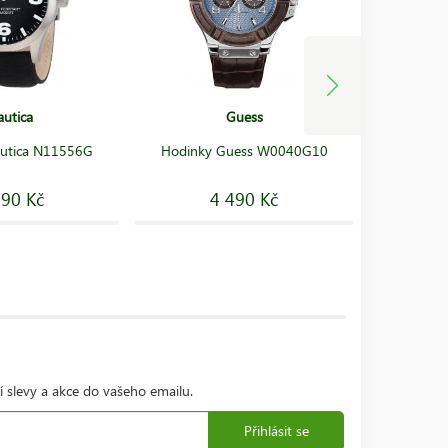
autica
Guess
Em
Hodink
utica N11556G
Hodinky Guess W0040G10
AR0375 C
290 Kč
4 490 Kč
í slevy a akce do vašeho emailu.
Přihlásit se