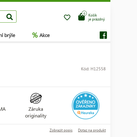
0
Košík
je prázdný
%
í brýle
Akce
Kód: H12558
RMA
Záruka
originality
Zobrazit popis
Dotaz na produkt