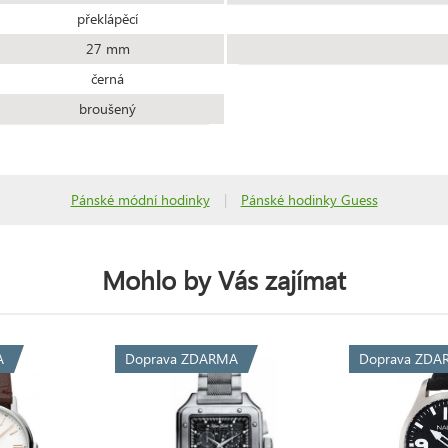
překlápěcí
27 mm
černá
broušený
Pánské módní hodinky
|
Pánské hodinky Guess
Mohlo by Vás zajímat
A
Doprava ZDARMA
Doprava ZDA