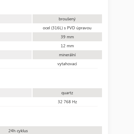
broušený
ocel (316L) s PVD úpravou
39 mm
12 mm
minerální
vytahovací
quartz
32 768 Hz
24h cyklus