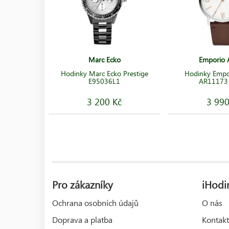
Marc Ecko
Emporio 
Hodinky Marc Ecko Prestige
Hodinky Empo
E95036L1
AR11173
3 200 Kč
3 990
Pro zákazníky
iHodin
Ochrana osobních údajů
O nás
Doprava a platba
Kontakt