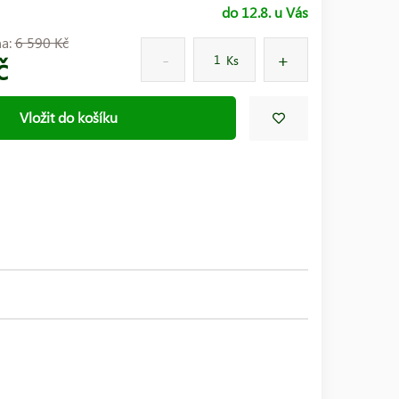
do 12.8. u Vás
na:
6 590 Kč
č
Ks
Vložit do košíku