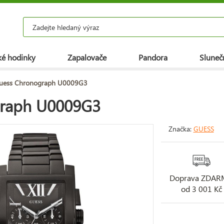
é hodinky
Zapalovače
Pandora
Slunečn
uess Chronograph U0009G3
graph U0009G3
Značka:
GUESS
Doprava ZDA
od 3 001 Kč