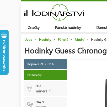
Značky
Pánské hodinky
Dámsk
Úvod
>
Hodinky
>
Pánské
>
Módní
>
Hodinky G
Hodinky Guess Chrono
Doprava ZDARMA
Parametry
Sklo
minerální
Strojek
quartz