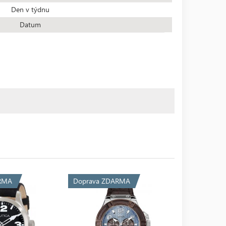
Den v týdnu
Datum
RMA
Doprava ZDARMA
Doprava 