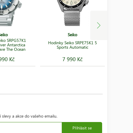
Seiko
Seiko
eiko SRPG57K1
Hodinky S
Hodinky Seiko SRPE75K1 5
ver Antarctica
Prospex C
Sports Automatic
ave The Ocean
990 Kč
7 990 Kč
1
í slevy a akce do vašeho emailu.
Přihlásit se