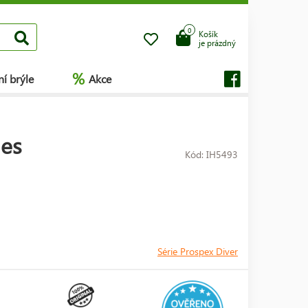
0
Košík
je prázdný
%
í brýle
Akce
ies
Kód: IH5493
Série Prospex Diver