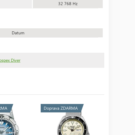
32 768 Hz
Datum
ospex Diver
RMA
Doprava ZDARMA
Doprava 