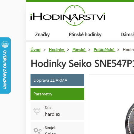
Značky
Pánské hodinky
Dámsk
Úvod
>
Hodinky
>
Pánské
>
Potápěčské
>
Hodin
Hodinky Seiko SNE547P1 
Doprava ZDARMA
Parametry
Sklo
hardlex
Strojek
Solar