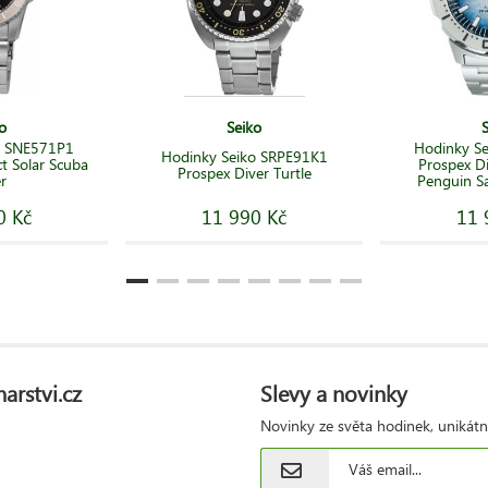
o
Seiko
o SNE571P1
Hodinky S
Hodinky Seiko SRPE91K1
t Solar Scuba
Prospex Di
Prospex Diver Turtle
r
Penguin S
0 Kč
11 990 Kč
11 
arstvi.cz
Slevy a novinky
Novinky ze světa hodinek, unikátn