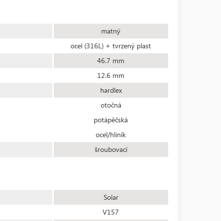
matný
ocel (316L) + tvrzený plast
46.7 mm
12.6 mm
hardlex
otočná
potápěčská
ocel/hliník
šroubovací
Solar
V157