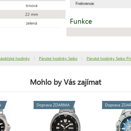
Frekvence:
trnová
22 mm
Funkce
zelená
tápěčské hodinky
|
Pánské hodinky Seiko
|
Pánské hodinky Seiko Pr
Mohlo by Vás zajímat
A
Doprava ZDARMA
Doprava ZDA