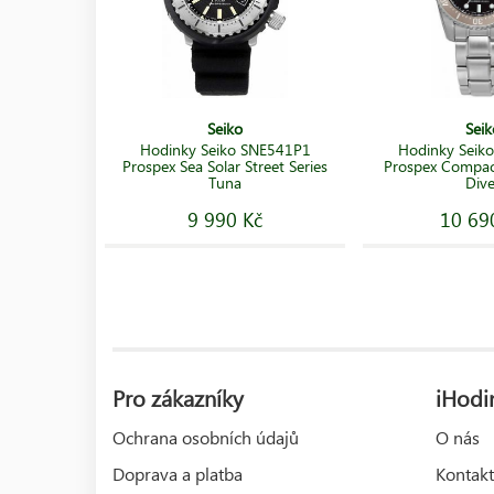
Seiko
Seik
Hodinky Seiko SNE541P1
Hodinky Seik
Prospex Sea Solar Street Series
Prospex Compac
Tuna
Dive
9 990 Kč
10 69
Pro zákazníky
iHodin
Ochrana osobních údajů
O nás
Doprava a platba
Kontakt