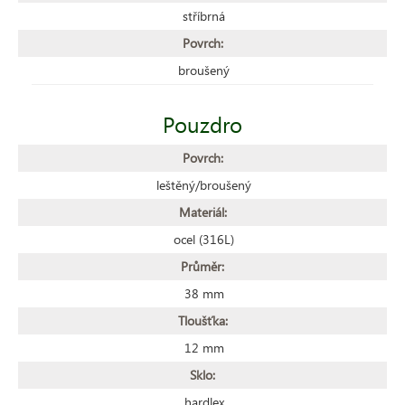
stříbrná
Povrch:
broušený
Pouzdro
Povrch:
leštěný/broušený
Materiál:
ocel (316L)
Průměr:
38 mm
Tloušťka:
12 mm
Sklo:
hardlex