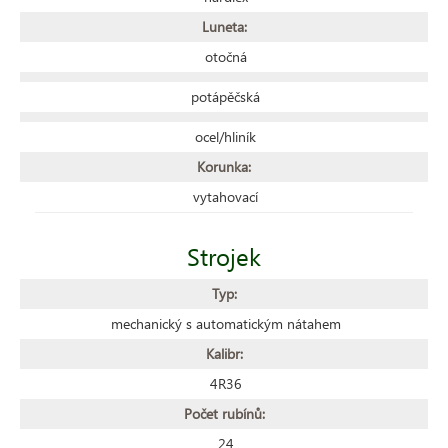
Luneta:
otočná
potápěčská
ocel/hliník
Korunka:
vytahovací
Strojek
Typ:
mechanický s automatickým nátahem
Kalibr:
4R36
Počet rubínů:
24