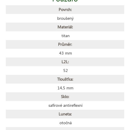
Povrch:
broušený
Materiál:
titan
Průměr:
43 mm
L2L:
52
Tloušťka:
14,5 mm
Sklo:
safírové antireflexní
Luneta:
otočná