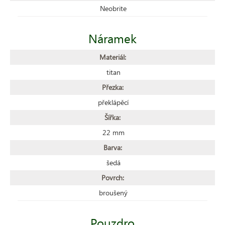
Neobrite
Náramek
Materiál:
titan
Přezka:
překlápěcí
Šířka:
22 mm
Barva:
šedá
Povrch:
broušený
Pouzdro