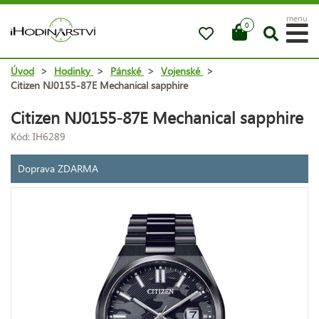
menu
0
Úvod
>
Hodinky
>
Pánské
>
Vojenské
>
Citizen NJ0155-87E Mechanical sapphire
Citizen NJ0155-87E Mechanical sapphire
Kód: IH6289
Doprava ZDARMA