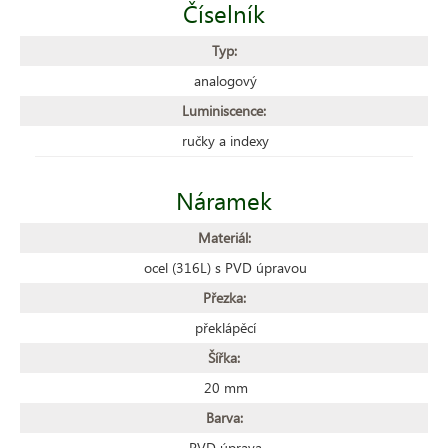
Číselník
Typ:
analogový
Luminiscence:
ručky a indexy
Náramek
Materiál:
ocel (316L) s PVD úpravou
Přezka:
překlápěcí
Šířka:
20 mm
Barva:
PVD úprava