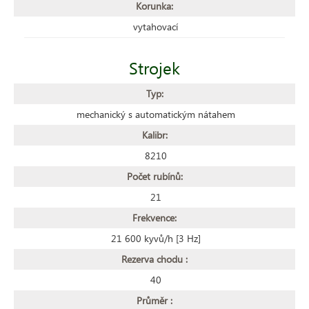
Korunka:
vytahovací
Strojek
Typ:
mechanický s automatickým nátahem
Kalibr:
8210
Počet rubínů:
21
Frekvence:
21 600 kyvů/h [3 Hz]
Rezerva chodu :
40
Průměr :