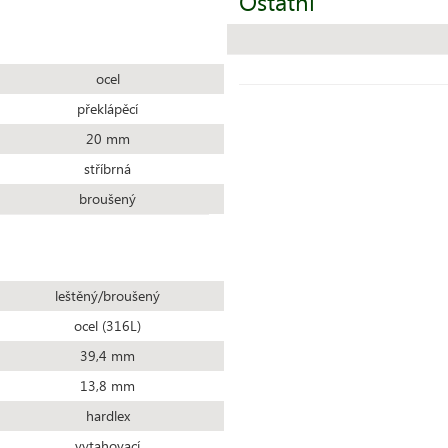
Ostatní
ocel
překlápěcí
20 mm
stříbrná
broušený
leštěný/broušený
ocel (316L)
39,4 mm
13,8 mm
hardlex
vytahovací