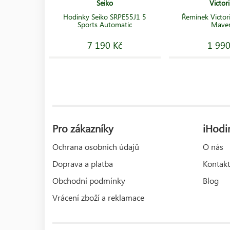
Seiko
Victor
Hodinky Seiko SRPE55J1 5
Řemínek Victo
Sports Automatic
Maver
7 190 Kč
1 990
Pro zákazníky
iHodin
Ochrana osobních údajů
O nás
Doprava a platba
Kontakt
Obchodní podmínky
Blog
Vrácení zboží a reklamace