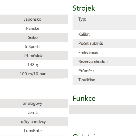
Strojek
Japonsko
Typ:
Pánské
Kalibr:
Seiko
Počet rubínů:
5 Sports
Frekvence:
24 měsíců
Rezerva chodu :
148 g
Průměr :
100 m/10 bar
Tloušťka:
Funkce
analogový
černá
ručky a indexy
LumiBrite