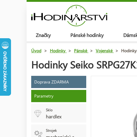
Značky
Pánské hodinky
Dámsk
Úvod
>
Hodinky
>
Pánské
>
Vojenské
>
Hodinky
Hodinky Seiko SRPG27K1
Doprava ZDARMA
Parametry
Sklo
hardlex
Strojek
mechanický s