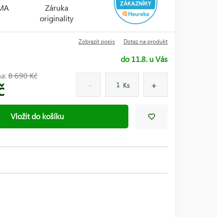
RMA
Záruka
originality
Zobrazit popis
Dotaz na produkt
do 11.8. u Vás
na:
8 690 Kč
č
Ks
Vložit do košíku