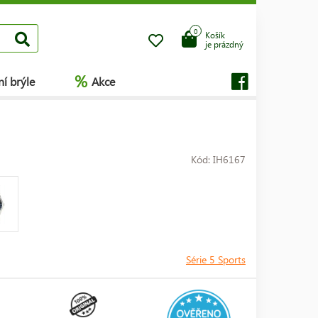
0
Košík
je prázdný
%
í brýle
Akce
Kód: IH6167
Série 5 Sports