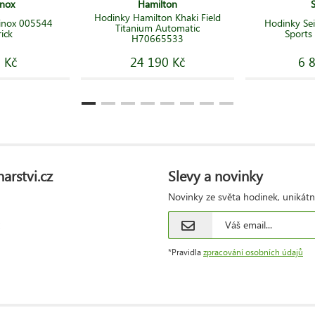
inox
Hamilton
Hodinky Hamilton Khaki Field
rinox 005544
Hodinky Se
Titanium Automatic
ick
Sports
H70665533
 Kč
24 190 Kč
6 
arstvi.cz
Slevy a novinky
Novinky ze světa hodinek, unikátn
*Pravidla
zpracování osobních údajů