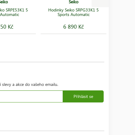
Seiko
Seiko
Hodinky H
iko SRPE53K1 5
Hodinky Seiko SRPG33K1 5
Automa
 Automatic
Sports Automatic
850 Kč
6 890 Kč
3
í slevy a akce do vašeho emailu.
Přihlásit se