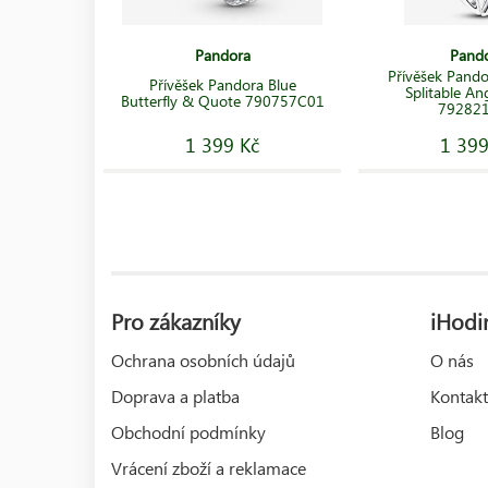
Pandora
Pand
Přívěšek Pando
Přívěšek Pandora Blue
Splitable An
Butterfly & Quote 790757C01
79282
1 399 Kč
1 399
Pro zákazníky
iHodin
Ochrana osobních údajů
O nás
Doprava a platba
Kontakt
Obchodní podmínky
Blog
Vrácení zboží a reklamace