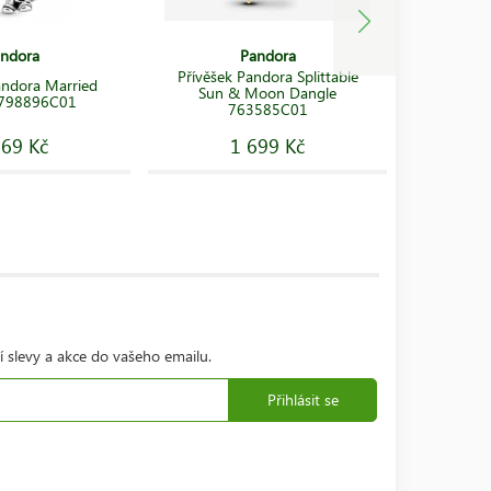
ndora
Pandora
Přívěšek Pandora Splittable
andora Married
Přívěš
Sun & Moon Dangle
 798896C01
Infi
763585C01
069 Kč
1 699 Kč
í slevy a akce do vašeho emailu.
Přihlásit se