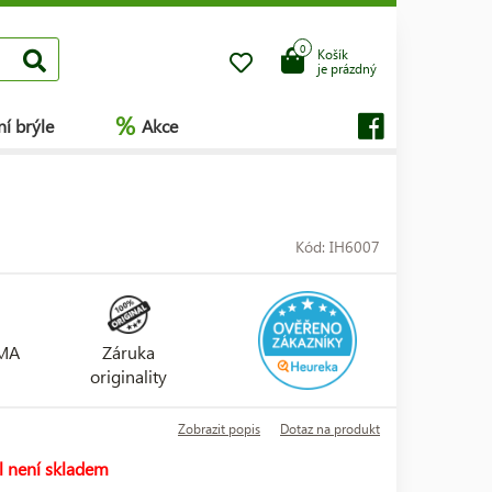
0
Košík
je prázdný
%
í brýle
Akce
Kód: IH6007
RMA
Záruka
originality
Zobrazit popis
Dotaz na produkt
l není skladem