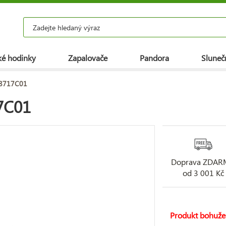
é hodinky
Zapalovače
Pandora
Slunečn
98717C01
7C01
Doprava ZDA
od 3 001 Kč
Produkt bohuže