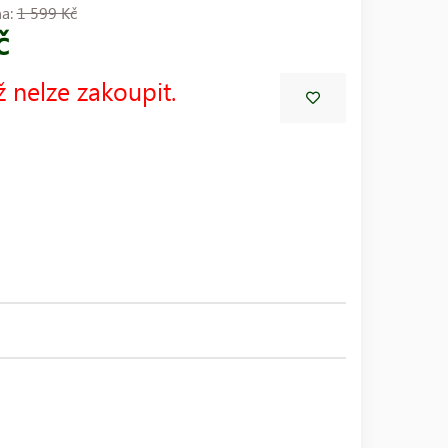
na:
1 599 Kč
č
ž nelze zakoupit.