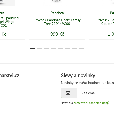
ora
Pandora
Pa
ra Sparkling
Přívěsek Pandora Heart Family
Přívěsek P
gel Wings
Tree 799149C00
Couple
1C01
 Kč
999 Kč
1 
arstvi.cz
Slevy a novinky
Novinky ze světa hodinek, unikátn
*Pravidla
zpracování osobních údajů