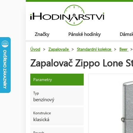
Značky
Pánské hodinky
Dámsk
Úvod
>
Zapalovače
>
Standardní kolekce
>
Beer
>
Zapalovač Zippo Lone St
Parametry
Typ
benzínový
Konstrukce
klasická
Povrch