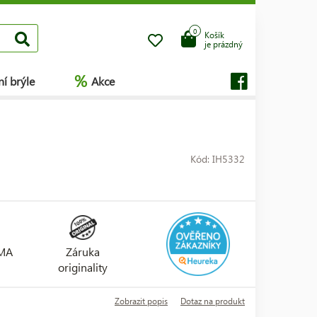
0
Košík
je prázdný
%
í brýle
Akce
Kód: IH5332
RMA
Záruka
originality
Zobrazit popis
Dotaz na produkt