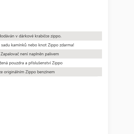
dodáván v dárkové krabičce zippo.
te sadu kamínků nebo knot Zippo zdarma!
 Zapalovač není naplněn palivem
žená pouzdra a příslušenství Zippo
ze originálním Zippo benzínem