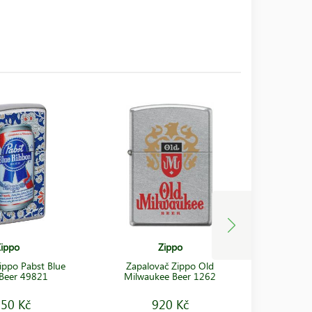
ippo
Zippo
ippo Pabst Blue
Zapalovač Zippo Old
Zapalova
Beer 49821
Milwaukee Beer 1262
Ribb
050 Kč
920 Kč