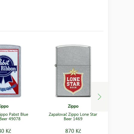
ippo
Zippo
ippo Pabst Blue
Zapalovač Zippo Lone Star
Zapalova
Beer 49078
Beer 1469
Rib
80 Kč
870 Kč