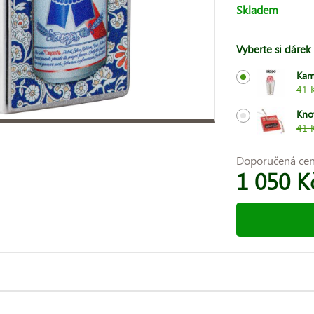
Skladem
Vyberte si dárek
Kam
41 
Kno
41 
Doporučená ce
1 050 K