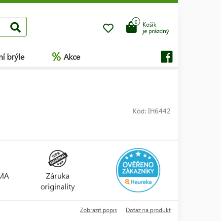
0
Košík
je prázdný
%
í brýle
Akce
Kód: IH6442
RMA
Záruka
originality
Zobrazit popis
Dotaz na produkt