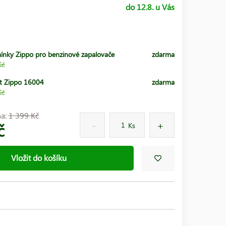
do 12.8. u Vás
ínky Zippo pro benzinové zapalovače
zdarma
Kč
t Zippo 16004
zdarma
Kč
na:
1 399 Kč
č
Ks
Vložit do košíku