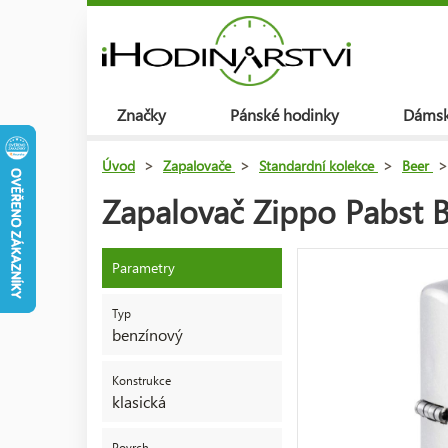
Značky
Pánské hodinky
Dámsk
Úvod
>
Zapalovače
>
Standardní kolekce
>
Beer
>
Zapalovač Zippo Pabst 
Parametry
Typ
benzínový
Konstrukce
klasická
Povrch