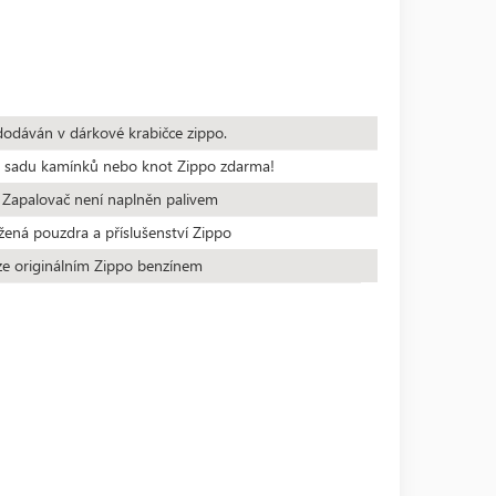
dodáván v dárkové krabičce zippo.
te sadu kamínků nebo knot Zippo zdarma!
 Zapalovač není naplněn palivem
žená pouzdra a příslušenství Zippo
ze originálním Zippo benzínem