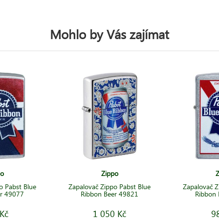
Mohlo by Vás zajímat
po
Zippo
Z
o Pabst Blue
Zapalovač Zippo Pabst Blue
Zapalovač Z
er 49077
Ribbon Beer 49821
Ribbon 
Kč
1 050 Kč
9