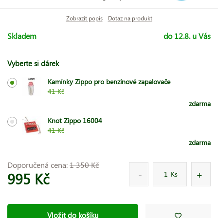
Zobrazit popis
Dotaz na produkt
Skladem
do 12.8. u Vás
Vyberte si dárek
Kamínky Zippo pro benzinové zapalovače
41 Kč
zdarma
Knot Zippo 16004
41 Kč
zdarma
Doporučená cena:
1 350 Kč
995 Kč
Ks
Vložit do košíku