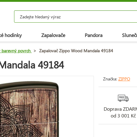
é hodinky
Zapalovače
Pandora
Slunečn
ý barevný povrch
>
Zapalovač Zippo Wood Mandala 49184
Mandala 49184
Značka:
ZIPPO
Doprava ZDA
od 3 001 Kč