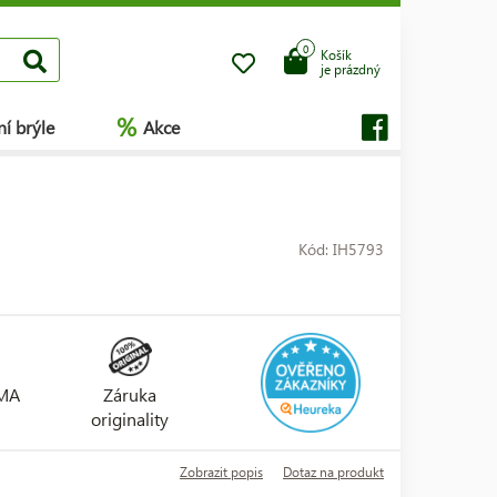
0
Košík
je prázdný
%
í brýle
Akce
Kód: IH5793
RMA
Záruka
originality
Zobrazit popis
Dotaz na produkt