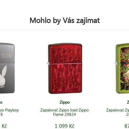
Mohlo by Vás zajímat
po
Zippo
Z
po Playboy
Zapalovač Zippo Iced Zippo
Zapalovač Zi
78
Flame 29824
2
 Kč
1 099 Kč
8