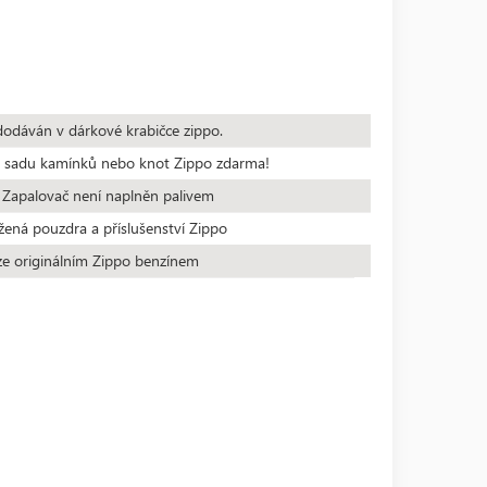
dodáván v dárkové krabičce zippo.
te sadu kamínků nebo knot Zippo zdarma!
 Zapalovač není naplněn palivem
žená pouzdra a příslušenství Zippo
ze originálním Zippo benzínem