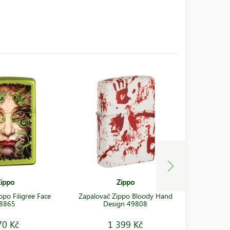
ippo
Zippo
ppo Filigree Face
Zapalovač Zippo Bloody Hand
Zapalova
8865
Design 49808
70 Kč
1 399 Kč