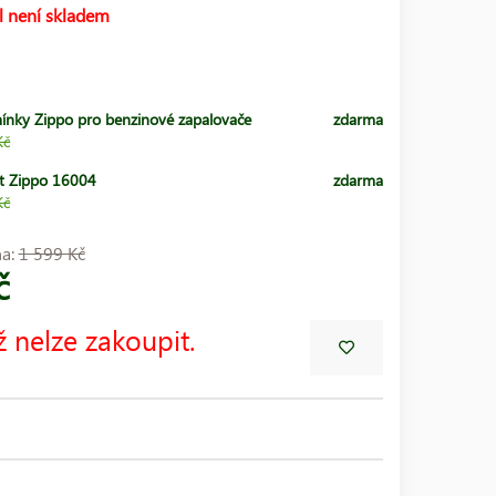
l není skladem
ínky Zippo pro benzinové zapalovače
zdarma
Kč
t Zippo 16004
zdarma
Kč
na:
1 599 Kč
č
ž nelze zakoupit.