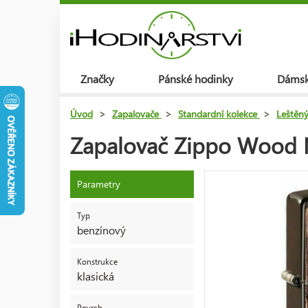
Značky
Pánské hodinky
Dámsk
Úvod
>
Zapalovače
>
Standardní kolekce
>
Leštěn
Zapalovač Zippo Wood 
Parametry
Typ
benzínový
Konstrukce
klasická
Povrch