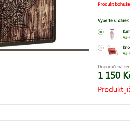
Produkt bohuže
Vyberte si dárek
Kam
41 
Kno
41 
Doporučená ce
1 150 K
Produkt ji