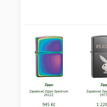
Zippo
Zip
Zapalovač Zippo Spectrum
Zapalovač Zip
26122
297
945 Kč
1 220