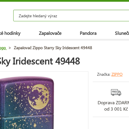
é hodinky
Zapalovače
Pandora
Slunečn
logo
>
Zapalovač Zippo Starry Sky Iridescent 49448
Sky Iridescent 49448
Značka:
ZIPPO
Doprava ZDA
od 3 001 Kč