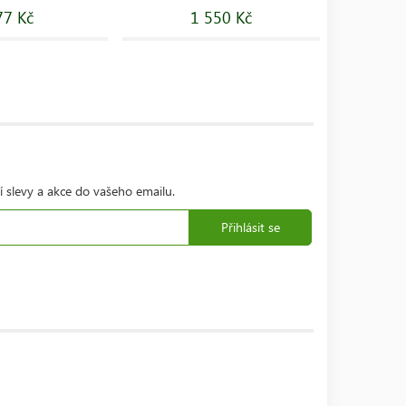
77 Kč
1 550 Kč
í slevy a akce do vašeho emailu.
Přihlásit se