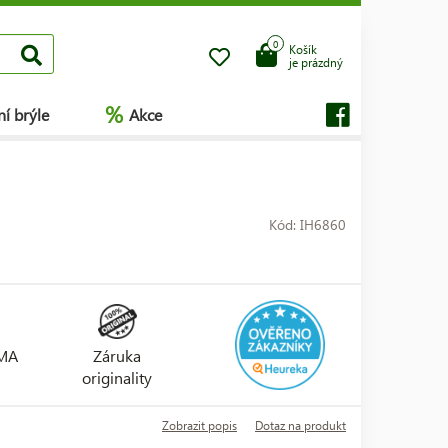
0
Košík
je prázdný
%
í brýle
Akce
Kód: IH6860
RMA
Záruka
originality
Zobrazit popis
Dotaz na produkt