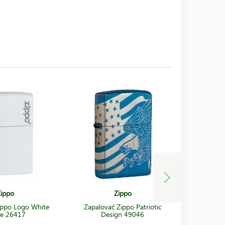
ippo
Zippo
ippo Logo White
Zapalovač Zippo Patriotic
Zapalovač
e 26417
Design 49046