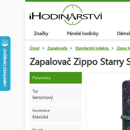
Značky
Pánské hodinky
Dámsk
Úvod
>
Zapalovače
>
Standardní kolekce
>
Zippo 
Zapalovač Zippo Starry 
Parametry
Typ
benzínový
Konstrukce
klasická
Povrch