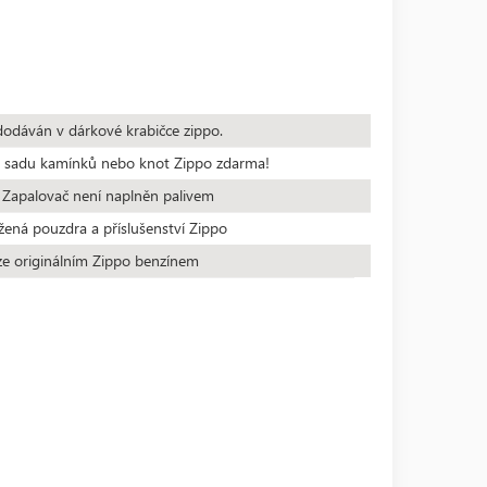
dodáván v dárkové krabičce zippo.
te sadu kamínků nebo knot Zippo zdarma!
 Zapalovač není naplněn palivem
žená pouzdra a příslušenství Zippo
ze originálním Zippo benzínem