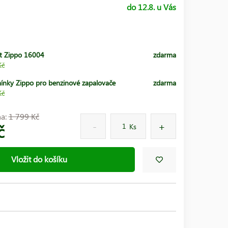
do 12.8. u Vás
t Zippo 16004
zdarma
Kč
ínky Zippo pro benzinové zapalovače
zdarma
Kč
na:
1 799 Kč
č
Ks
Vložit do košíku