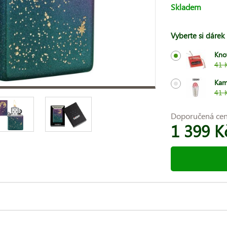
Skladem
Vyberte si dárek
Kno
41 
Kam
41 
Doporučená ce
1 399 K