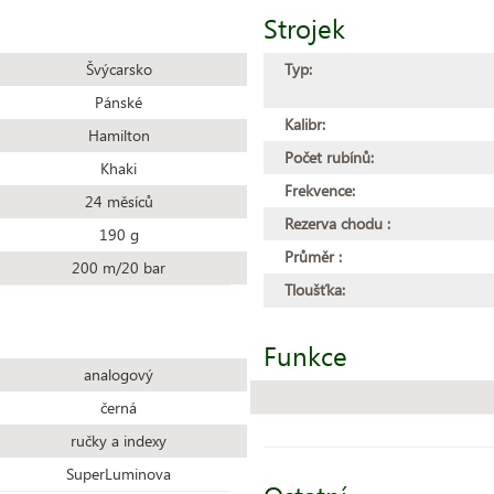
Strojek
Švýcarsko
Typ:
Pánské
Kalibr:
Hamilton
Počet rubínů:
Khaki
Frekvence:
24 měsíců
Rezerva chodu :
190 g
Průměr :
200 m/20 bar
Tloušťka:
Funkce
analogový
černá
ručky a indexy
SuperLuminova