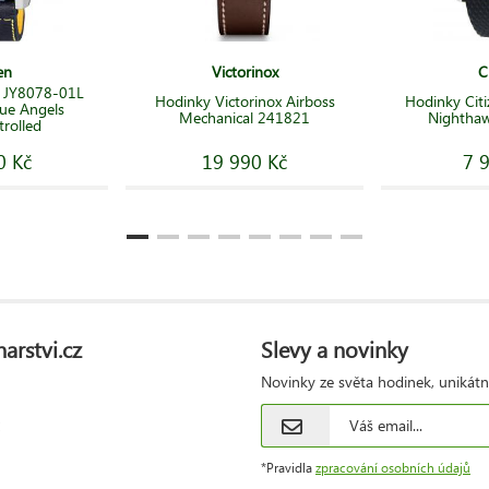
en
Victorinox
C
n JY8078-01L
Hodinky Victorinox Airboss
Hodinky Cit
ue Angels
Mechanical 241821
Nighthaw
rolled
0 Kč
19 990 Kč
7 
arstvi.cz
Slevy a novinky
Novinky ze světa hodinek, unikátn
*Pravidla
zpracování osobních údajů