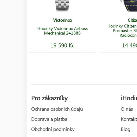
Victorinox
Citiz
Hodinky Citize
Hodinky Victorinox Airboss
Promaster Bl
Mechanical 241888
Radiocont
19 590 Kč
14 49
Pro zákazníky
iHodin
Ochrana osobních údajů
O nás
Doprava a platba
Kontakt
Obchodní podmínky
Blog