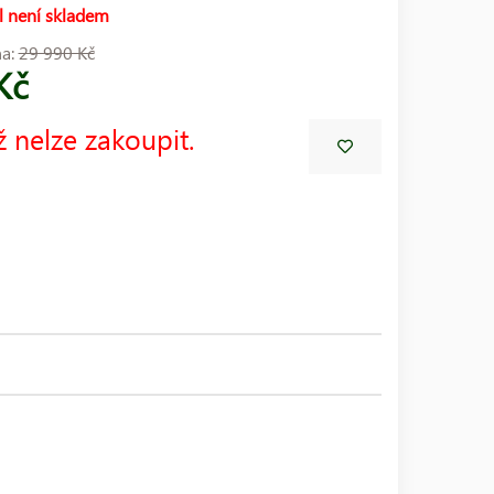
l není skladem
na:
29 990 Kč
Kč
ž nelze zakoupit.