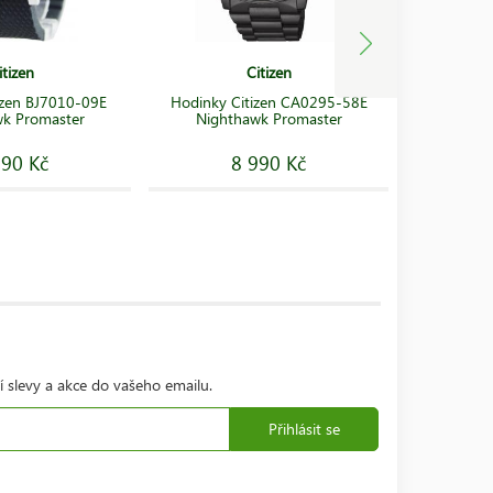
itizen
Citizen
Hodinky B
izen BJ7010-09E
Hodinky Citizen CA0295-58E
Chrono
k Promaster
Nighthawk Promaster
Warhaw
990 Kč
8 990 Kč
9
í slevy a akce do vašeho emailu.
Přihlásit se