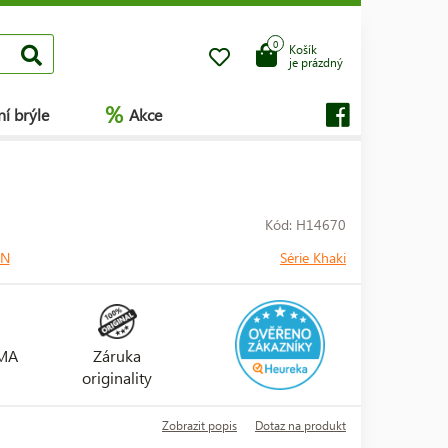
0
Košík
je prázdný
%
í brýle
Akce
Kód: H14670
ON
Série Khaki
RMA
Záruka
originality
Zobrazit popis
Dotaz na produkt