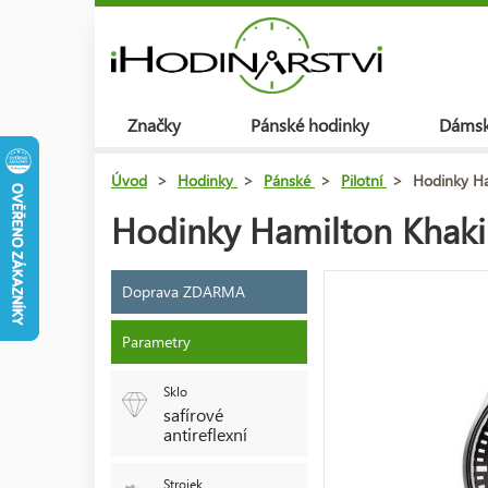
Značky
Pánské hodinky
Dámsk
Úvod
>
Hodinky
>
Pánské
>
Pilotní
>
Hodinky Ha
Hodinky Hamilton Khaki
Doprava ZDARMA
Parametry
Sklo
safírové
antireflexní
Strojek