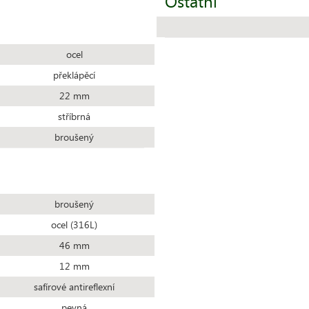
Ostatní
ocel
překlápěcí
22 mm
stříbrná
broušený
broušený
ocel (316L)
46 mm
12 mm
safírové antireflexní
pevná