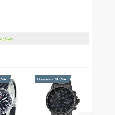
on Khaki
RMA
Doprava ZDARMA
Doprava 