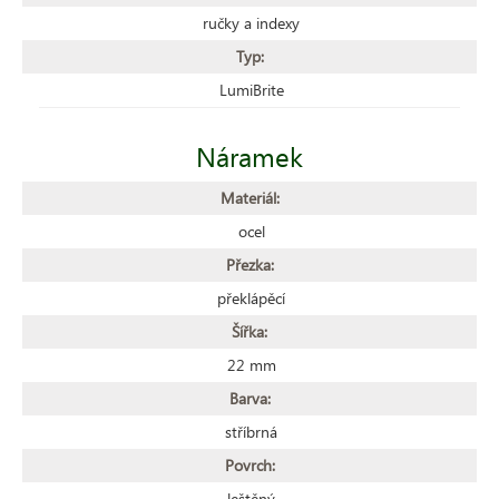
ručky a indexy
Typ:
LumiBrite
Náramek
Materiál:
ocel
Přezka:
překlápěcí
Šířka:
22 mm
Barva:
stříbrná
Povrch:
leštěný