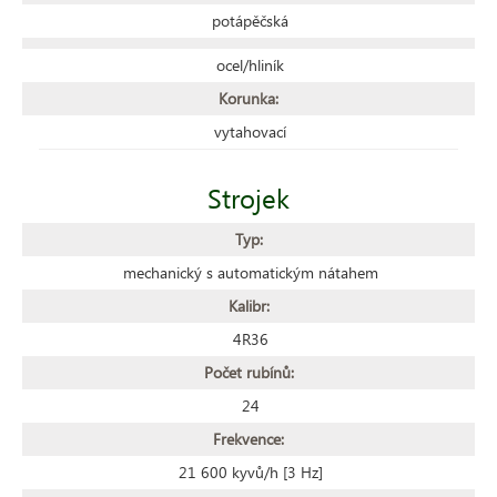
potápěčská
ocel/hliník
Korunka:
vytahovací
Strojek
Typ:
mechanický s automatickým nátahem
Kalibr:
4R36
Počet rubínů:
24
Frekvence:
21 600 kyvů/h [3 Hz]