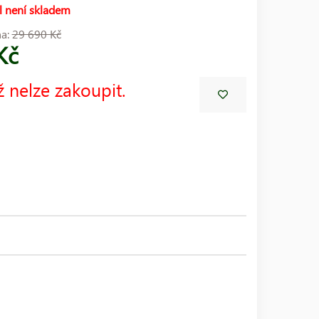
l není skladem
na:
29 690 Kč
Kč
ž nelze zakoupit.