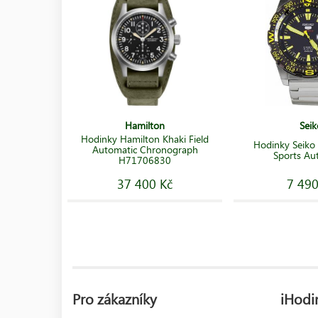
Hamilton
Seik
Hodinky Hamilton Khaki Field
Hodinky Seiko
Automatic Chronograph
Sports Au
H71706830
37 400 Kč
7 490
Pro zákazníky
iHodin