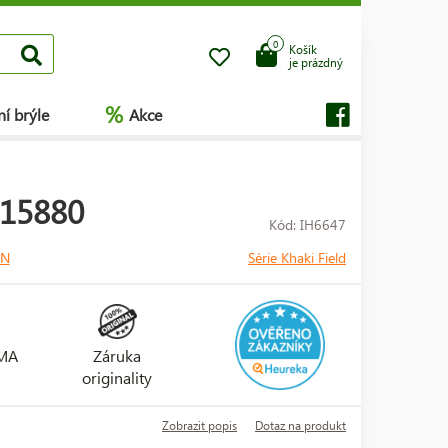
0
Košík
je prázdný
%
í brýle
Akce
215880
Kód: IH6647
ON
Série Khaki Field
RMA
Záruka
originality
Zobrazit popis
Dotaz na produkt