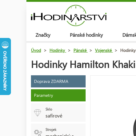
Značky
Pánské hodinky
Dámsk
Úvod
>
Hodinky
>
Pánské
>
Vojenské
>
Hodinky
Hodinky Hamilton Khaki
Doprava ZDARMA
Parametry
Sklo
safírové
Strojek
mechanický s