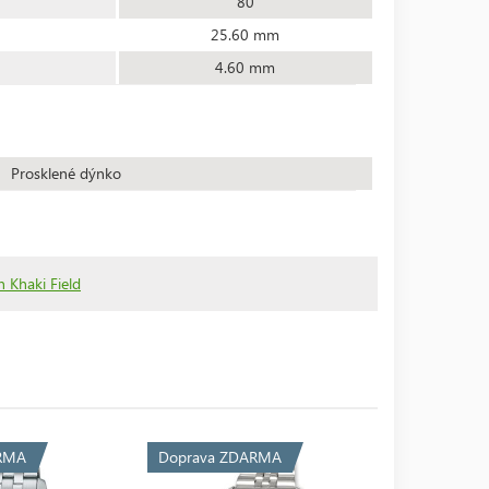
80
25.60 mm
4.60 mm
Prosklené dýnko
 Khaki Field
RMA
Doprava ZDARMA
Doprava 