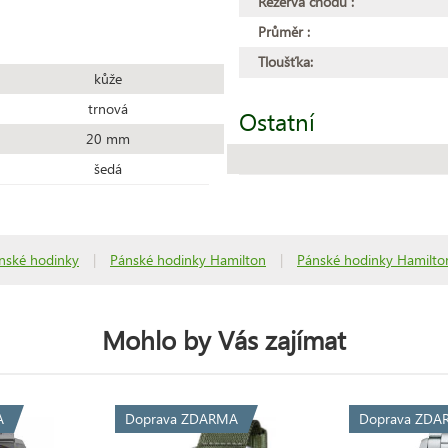
Rezerva chodu :
Průměr :
Tloušťka:
kůže
trnová
Ostatní
20 mm
šedá
nské hodinky
|
Pánské hodinky Hamilton
|
Pánské hodinky Hamilton
Mohlo by Vás zajímat
A
Doprava ZDARMA
Doprava ZDA