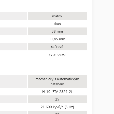
matný
titan
38 mm
11,45 mm
safírové
vytahovací
mechanický s automatickým
nátahem
H-10 (ETA 2824-2)
25
21 600 kyvů/h [3 Hz]