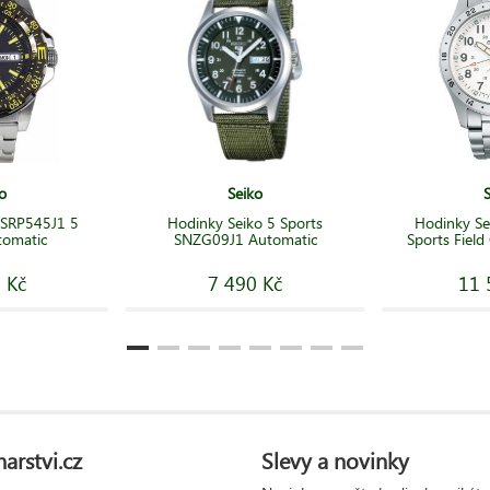
o
Seiko
 SRP545J1 5
Hodinky Seiko 5 Sports
Hodinky Se
tomatic
SNZG09J1 Automatic
Sports Fiel
 Kč
7 490 Kč
11 
arstvi.cz
Slevy a novinky