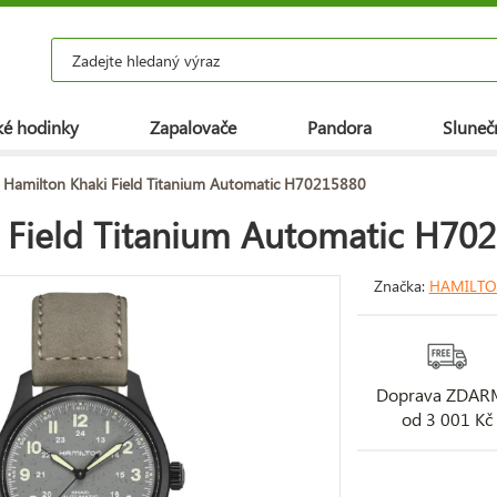
é hodinky
Zapalovače
Pandora
Slunečn
 Hamilton Khaki Field Titanium Automatic H70215880
 Field Titanium Automatic H70
Značka:
HAMILT
Doprava ZDA
od 3 001 Kč