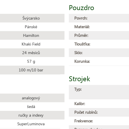
Pouzdro
Švýcarsko
Povrch:
Pánské
Materiál:
Hamilton
Průměr:
Khaki Field
Tloušťka:
24 měsíců
Sklo:
57 g
Korunka:
100 m/10 bar
Strojek
Typ:
analogový
Kalibr:
šedá
Počet rubínů:
ručky a indexy
Frekvence:
SuperLuminova