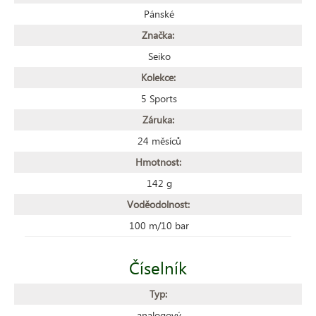
Pánské
Značka:
Seiko
Kolekce:
5 Sports
Záruka:
24 měsíců
Hmotnost:
142 g
Voděodolnost:
100 m/10 bar
Číselník
Typ:
analogový