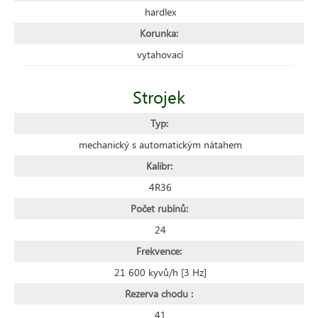
hardlex
Korunka:
vytahovací
Strojek
Typ:
mechanický s automatickým nátahem
Kalibr:
4R36
Počet rubínů:
24
Frekvence:
21 600 kyvů/h [3 Hz]
Rezerva chodu :
41