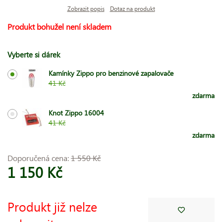
Zobrazit popis
Dotaz na produkt
Produkt bohužel není skladem
Vyberte si dárek
Kamínky Zippo pro benzinové zapalovače
41 Kč
zdarma
Knot Zippo 16004
41 Kč
zdarma
Doporučená cena:
1 550 Kč
1 150 Kč
Produkt již nelze