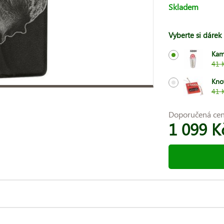
Skladem
Vyberte si dárek
Kam
41 
Kno
41 
Doporučená ce
1 099 K