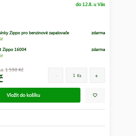
do 12.8. u Vás
ínky Zippo pro benzinové zapalovače
zdarma
Kč
t Zippo 16004
zdarma
Kč
na:
1 590 Kč
č
Ks
Vložit do košíku