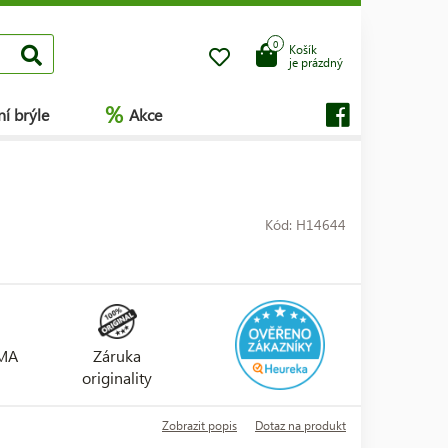
0
Košík
je prázdný
%
í brýle
Akce
Kód: H14644
RMA
Záruka
originality
Zobrazit popis
Dotaz na produkt