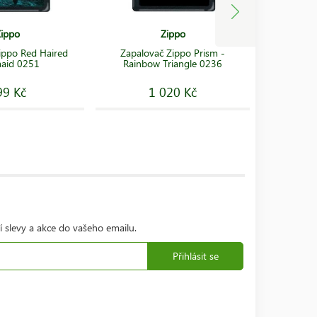
ippo
Zippo
ippo Red Haired
Zapalovač Zippo Prism -
Zapalova
aid 0251
Rainbow Triangle 0236
W
99 Kč
1 020 Kč
í slevy a akce do vašeho emailu.
Přihlásit se