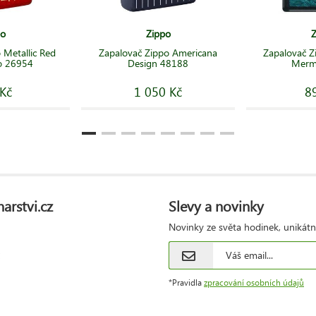
po
Zippo
Z
 Metallic Red
Zapalovač Zippo Americana
Zapalovač Z
o 26954
Design 48188
Merm
Kč
1 050 Kč
8
arstvi.cz
Slevy a novinky
Novinky ze světa hodinek, unikátn
*Pravidla
zpracování osobních údajů