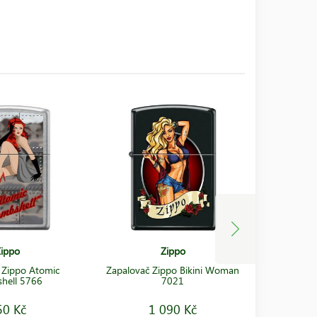
ippo
Zippo
 Zippo Atomic
Zapalovač Zippo Bikini Woman
Zapalovač
hell 5766
7021
50 Kč
1 090 Kč