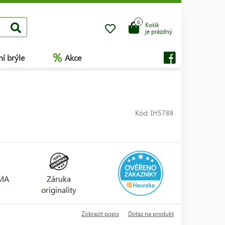
0
Košík
je prázdný
%
í brýle
Akce
Kód: IH5788
RMA
Záruka
originality
Zobrazit popis
Dotaz na produkt