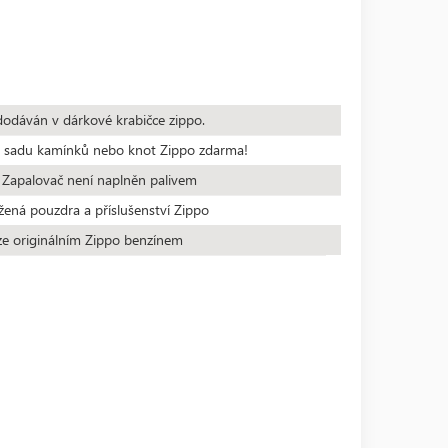
dodáván v dárkové krabičce zippo.
te sadu kamínků nebo knot Zippo zdarma!
 Zapalovač není naplněn palivem
žená pouzdra a příslušenství Zippo
ze originálním Zippo benzínem