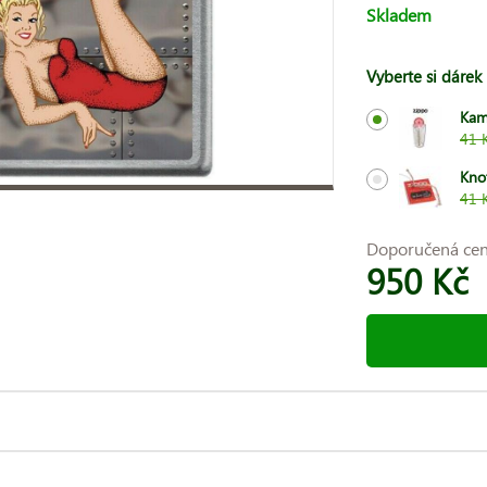
Skladem
Vyberte si dárek
Kam
41 
Kno
41 
Doporučená ce
950 Kč