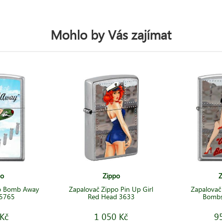
Mohlo by Vás zajímat
po
Zippo
Z
po Bomb Away
Zapalovač Zippo Pin Up Girl
Zapalovač
 5765
Red Head 3633
Bombs
Kč
1 050 Kč
9