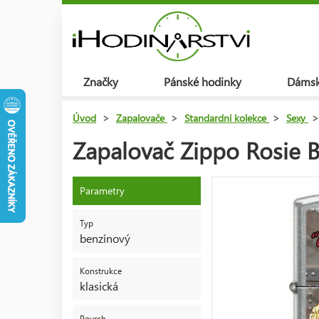
Značky
Pánské hodinky
Dámsk
Úvod
>
Zapalovače
>
Standardní kolekce
>
Sexy
>
Zapalovač Zippo Rosie 
Parametry
Typ
benzínový
Konstrukce
klasická
Povrch